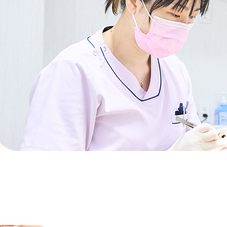
イ
入
保険
スタ
医院
お知
コラ