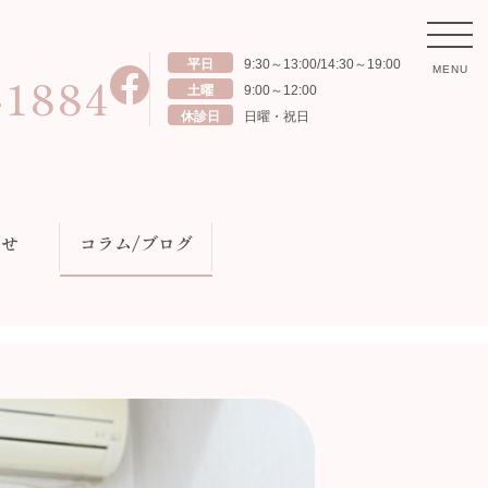
平日
9:30～13:00/14:30～19:00
MENU
-1884
土曜
9:00～12:00
ム
休診日
日曜・祝日
案内
般歯科
らせ
コラム/ブログ
児歯科
防歯科
周病治療
美歯科
ンタルエステ