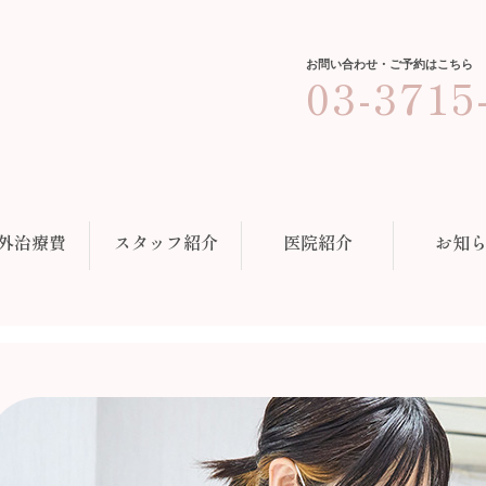
お問い合わせ・ご予約はこちら
03-3715
ホー
診療
一
外治療費
スタッフ紹介
医院紹介
お知
小
予
歯
審
デ