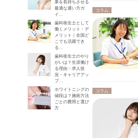
果を長持ちさせる
最適な通い方ガ
コラム
イ…
歯科衛生士として
働くメリット・デ
メリット｜全国ど
こでも活躍でき
る…
歯科衛生士のやり
がいは？生涯働け
る理由・求人状
況・キャリアアッ
プ…
ホワイトニングの
コラム
値段は？施術方法
ごとの費用と選び
方