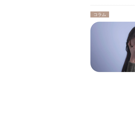
コラム
投
稿
の
ペ