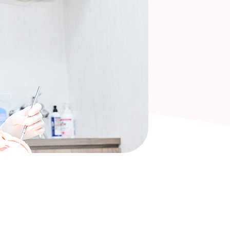
ンプラント治療
れ歯(義歯)治療
外治療費
ッフ紹介
紹介
らせ
ム/ブログ