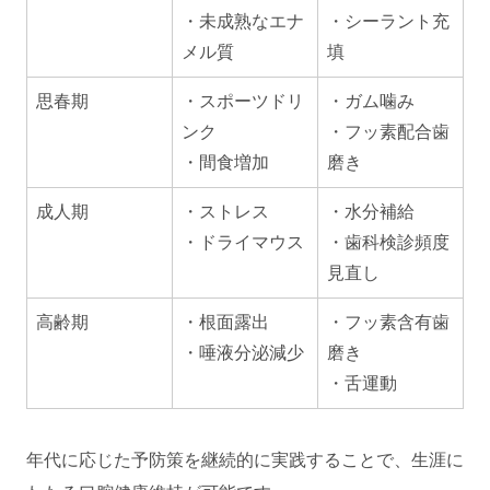
・未成熟なエナ
・シーラント充
メル質
填
思春期
・スポーツドリ
・ガム噛み
ンク
・フッ素配合歯
・間食増加
磨き
成人期
・ストレス
・水分補給
・ドライマウス
・歯科検診頻度
見直し
高齢期
・根面露出
・フッ素含有歯
・唾液分泌減少
磨き
・舌運動
年代に応じた予防策を継続的に実践することで、生涯に