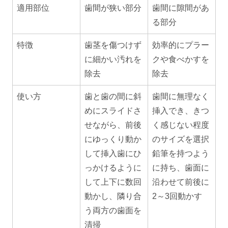
適用部位
歯間が狭い部分
歯間に隙間があ
る部分
特徴
歯茎を傷つけず
効率的にプラー
に細かい汚れを
クや食べかすを
除去
除去
使い方
歯と歯の間に斜
歯間に無理なく
めにスライドさ
挿入でき、きつ
せながら、前後
く感じない程度
にゆっくり動か
のサイズを選択
して挿入歯にひ
鉛筆を持つよう
っかけるように
に持ち、歯面に
して上下に数回
沿わせて前後に
動かし、隣り合
2～3回動かす
う両方の歯面を
清掃