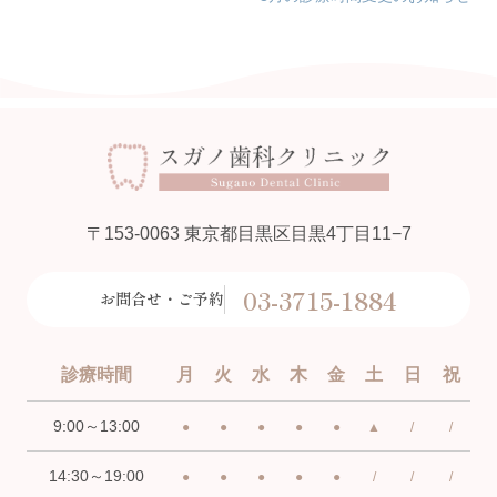
〒153-0063 東京都目黒区目黒4丁目11−7
03-3715-1884
お問合せ・ご予約
診療時間
月
火
水
木
金
土
日
祝
9:00～13:00
●
●
●
●
●
▲
/
/
14:30～19:00
●
●
●
●
●
/
/
/